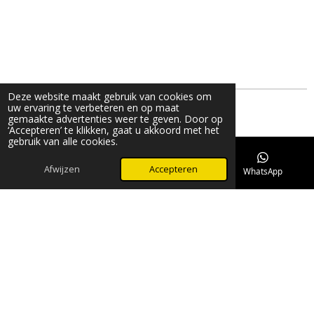
Deze website maakt gebruik van cookies om
uw ervaring te verbeteren en op maat
gemaakte advertenties weer te geven. Door op
Delen
Deel
Share
Delen
‘Accepteren’ te klikken, gaat u akkoord met het
gebruik van alle cookies.
© 2022 - 2026 Novivet Animal Health - Meta Gloss
Powered by
JouwWeb
Afwijzen
Accepteren
E-mailadres
Telefoonnummer
WhatsApp