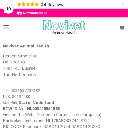
×
24
Reviews
10
Novivet Animal Health
Herbert Simmelink
De Noor 4a
7481 RL Buurse
The Netherlands
Tel: 0031657732182
KvK: 80134580
Member
State: Nederland
BTW ID.Nr.: NL003410551B85
Vies on-the-Web - European Commission (europa.eu)
Bankrekeningnummer: NL17RABO0374448752
BIC CODE Rabobank: RABONL2U of RABONL2UXXX