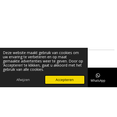
Deze website maakt gebruik van cookies om
uw ervaring te verbeteren en op maat
gemaakte advertenties weer te geven. Door op
Delen
Deel
Share
Delen
‘Accepteren’ te klikken, gaat u akkoord met het
gebruik van alle cookies.
© 2022 - 2026 Novivet Animal Health - Meta Gloss
Powered by
JouwWeb
Afwijzen
Accepteren
E-mailadres
Telefoonnummer
WhatsApp