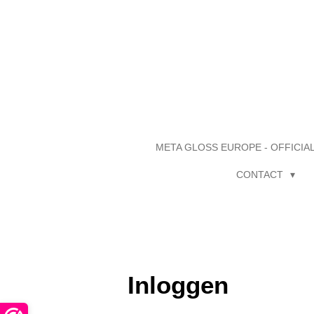
Ga
direct
naar
de
hoofdinhoud
META GLOSS EUROPE - OFFICIA
CONTACT
Inloggen