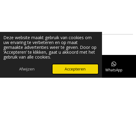
Deze website maakt gebruik van cookies om
uw ervaring te verbeteren en op maat
gemaakte advertenties weer te geven. Door op
Delen
Deel
Share
Delen
‘Accepteren’ te klikken, gaat u akkoord met het
gebruik van alle cookies.
© 2022 - 2026 Novivet Animal Health - Meta Gloss
Powered by
JouwWeb
Afwijzen
Accepteren
E-mailadres
Telefoonnummer
WhatsApp