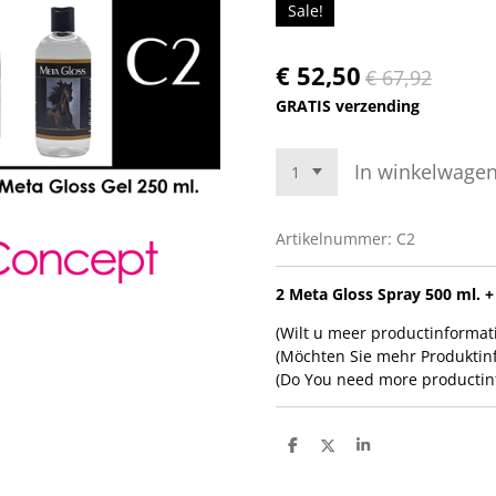
Sale!
€ 52,50
€ 67,92
GRATIS verzending
In winkelwage
Artikelnummer:
C2
2 Meta Gloss Spray 500 ml. +
(Wilt u meer productinformati
(Möchten Sie mehr Produktinf
(Do You need more productin
D
D
S
e
e
h
l
e
a