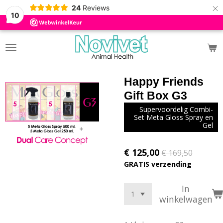
×
24
Reviews
10
Happy Friends
Gift Box G3
Supervoordelig Combi-
Set Meta Gloss Spray en
Gel
€ 125,00
€ 169,50
GRATIS verzending
In
winkelwagen