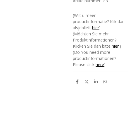
Artikelnummer:
G3
(Wilt u meer
productinformatie? Klik dan
alsjeblieft
hier
)
(Möchten Sie mehr
Produktinformationen?
Klicken Sie dan bitte
hier
.)
(Do You need more
productinformationen?
Please click
here
)
D
D
S
D
e
e
h
e
l
e
a
l
e
l
r
e
n
e
n